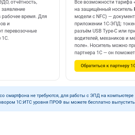
ДО, отчётность,
Все возможности тарифа 
 заявление
на защищённый носитель
в рабочее время. Для
модели с NFC) — докумен
ров и
приложении 1С-ЭПД: токен
ют перевозочные
разъём USB Type-C или пр
 1С.
водителей, механиков и м
поле». Носитель можно п
партнера 1С — он поможе
Обратиться к партнеру 1
со смартфона не требуются, для работы с ЭПД на компьютере
говором 1С:ИТС уровня ПРОФ вы можете бесплатно выпустить 