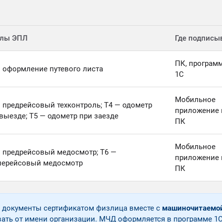
улы ЭПЛ
Где подписы
ПК, програм
 оформление путевого листа
1С
Мобильное
 предрейсовый техконтроль; Т4 — одометр
приложение 
выезде; Т5 — одометр при заезде
ПК
Мобильное
— предрейсовый медосмотр; Т6 —
приложение 
лерейсовый медосмотр
ПК
т документы сертификатом физлица вместе с
машиночитаемой
ать от имени организации. МЧД оформляется в программе 1С