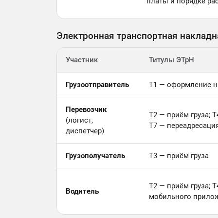
платы и порядке ра
Электронная транспортная накладн
Участник
Титулы ЭТрН
Грузоотправитель
Т1 — оформление н
Перевозчик
Т2 — приём груза; Т
(логист,
Т7 — переадресация
диспетчер)
Грузополучатель
Т3 — приём груза
Т2 — приём груза; Т
Водитель
мобильного прилож