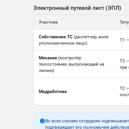
Электронный путевой лист (ЭПЛ)
Участник
Тит
Собственник ТС
(диспетчер, иное
Т1 —
уполномоченное лицо)
Механик
(контролёр
Т3 —
техсостояния, выпускающий на
при 
линию)
Т2 
Медработник
пос
Во всех случаях сотрудник подписывае
подтверждает его полномочия действов