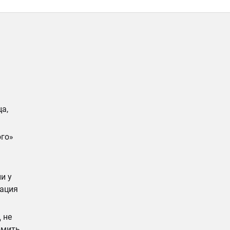
а,
ого»
и у
кация
 не
рмить