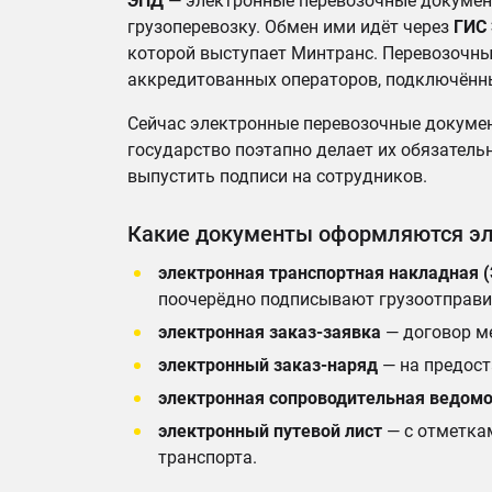
ЭПД
— электронные перевозочные докумен
грузоперевозку. Обмен ими идёт через
ГИС
которой выступает Минтранс. Перевозочн
аккредитованных операторов, подключённ
Сейчас электронные перевозочные докуме
государство поэтапно делает их обязатель
выпустить подписи на сотрудников.
Какие документы оформляются э
электронная транспортная накладная 
поочерёдно подписывают грузоотправит
электронная заказ-заявка
— договор ме
электронный заказ-наряд
— на предост
электронная сопроводительная ведомо
электронный путевой лист
— с отметкам
транспорта.