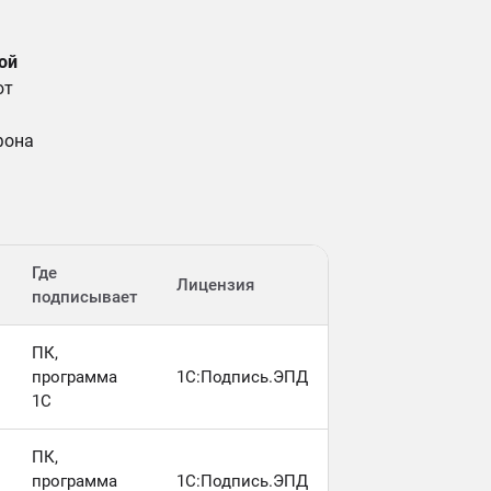
ой
ют
фона
Где
Лицензия
подписывает
ПК,
программа
1С:Подпись.ЭПД
1С
ПК,
программа
1С:Подпись.ЭПД