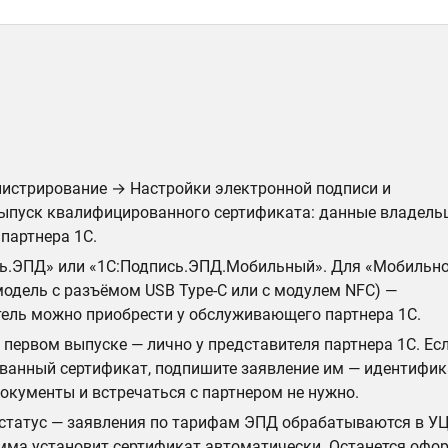
нистрирование → Настройки электронной подписи и
выпуск квалифицированного сертификата: данные владельц
партнера 1С.
сь.ЭПД» или «1С:Подпись.ЭПД.Мобильный». Для «Мобильн
модель с разъёмом USB Type-C или с модулем NFC) —
итель можно приобрести у обслуживающего партнера 1С.
первом выпуске — лично у представителя партнера 1С. Есл
ванный сертификат, подпишите заявление им — идентифи
окументы и встречаться с партнером не нужно.
 статус — заявления по тарифам ЭПД обрабатываются в УЦ
рамма установит сертификат автоматически. Останется офо