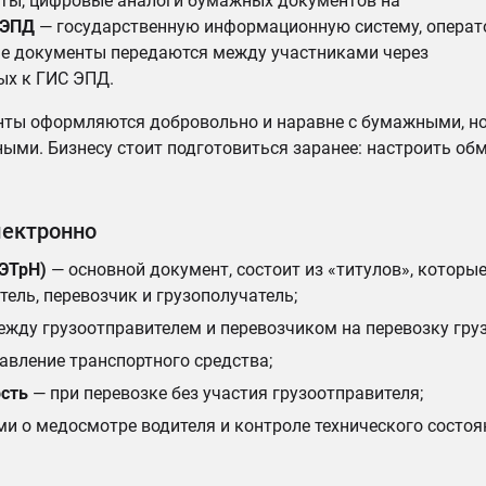
ты, цифровые аналоги бумажных документов на
 ЭПД
— государственную информационную систему, опера
ые документы передаются между участниками через
ых к ГИС ЭПД.
нты оформляются добровольно и наравне с бумажными, н
ными. Бизнесу стоит подготовиться заранее: настроить обм
лектронно
(ЭТрН)
— основной документ, состоит из «титулов», которы
ель, перевозчик и грузополучатель;
жду грузоотправителем и перевозчиком на перевозку груз
авление транспортного средства;
сть
— при перевозке без участия грузоотправителя;
и о медосмотре водителя и контроле технического состоя