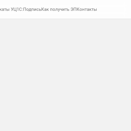
каты УЦ
1С:Подпись
Как получить ЭП
Контакты