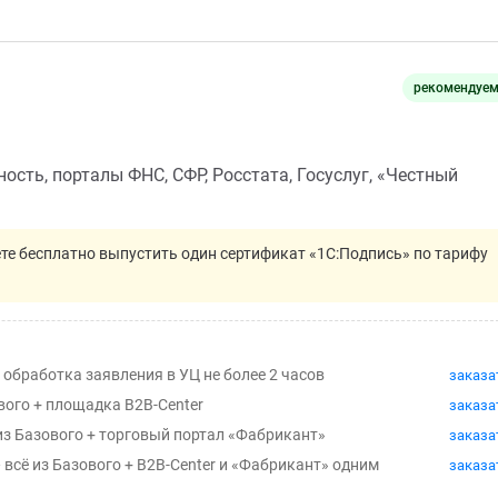
рекомендуе
ость, порталы ФНС, СФР, Росстата, Госуслуг, «Честный
е бесплатно выпустить один сертификат «1С:Подпись» по тарифу
 + обработка заявления в УЦ не более 2 часов
заказа
ового + площадка B2B-Center
заказа
ё из Базового + торговый портал «Фабрикант»
заказа
— всё из Базового + B2B-Center и «Фабрикант» одним
заказа