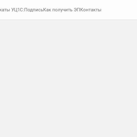
каты УЦ
1С:Подпись
Как получить ЭП
Контакты