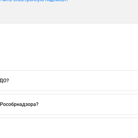
РДО?
 Рособрнадзора?