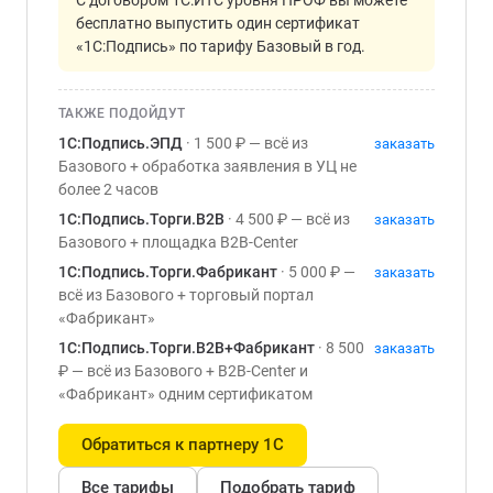
С договором 1С:ИТС уровня ПРОФ вы можете
бесплатно выпустить один сертификат
«1С:Подпись» по тарифу Базовый в год.
ТАКЖЕ ПОДОЙДУТ
1С:Подпись.ЭПД
· 1 500 ₽ — всё из
заказать
Базового + обработка заявления в УЦ не
более 2 часов
1С:Подпись.Торги.B2B
· 4 500 ₽ — всё из
заказать
Базового + площадка B2B-Center
1С:Подпись.Торги.Фабрикант
· 5 000 ₽ —
заказать
всё из Базового + торговый портал
«Фабрикант»
1С:Подпись.Торги.B2B+Фабрикант
· 8 500
заказать
₽ — всё из Базового + B2B-Center и
«Фабрикант» одним сертификатом
Обратиться к партнеру 1С
Все тарифы
Подобрать тариф