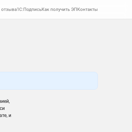
 отзыва
1С:Подпись
Как получить ЭП
Контакты
зией,
си
те, и