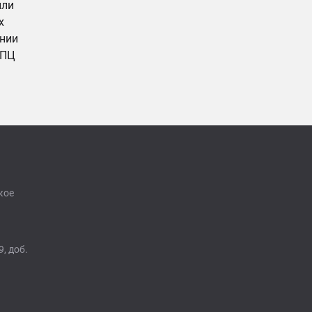
или
х
ании
НПЦ
кое
9, доб.